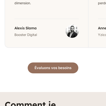
dimension.
perdr
Alexis Slama
Anne
Booster Digital
Yzic
Évaluons vos besoins
Comment je